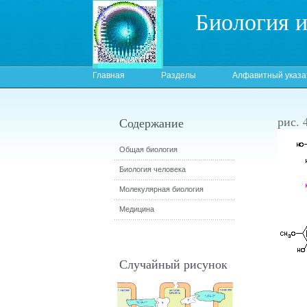
Биология 
Главная
Разделы
Алфавитный указа
рис. 
Содержание
Общая биология
Биология человека
Молекулярная биология
Медицина
Случайный рисунок