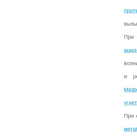
прот
выз
При 
ацид
возн
и р
Мефе
угне
При 
мета