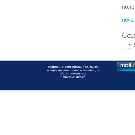
пол
пече
Ссы
Внимание! Информация на сайте
предназначена исключительно для
образовательных
и научных целей