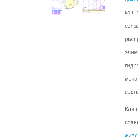
конц
связ
расп
элим
гидр
мочо
сост
Кли
срав
живо