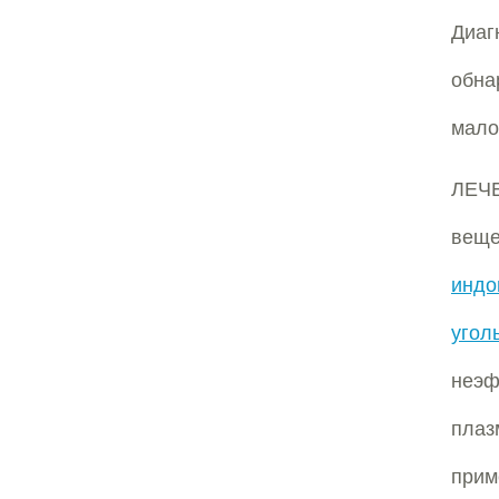
Диаг
обна
мало
ЛЕЧ
веще
индо
угол
неэф
пла
прим