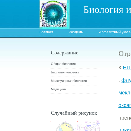
Биология 
Главная
Разделы
Алфавитный указа
Отр
Содержание
Общая биология
К
НП
Биология человека
,
флу
Молекулярная биология
Медицина
мекл
окса
Случайный рисунок
пре
цикл