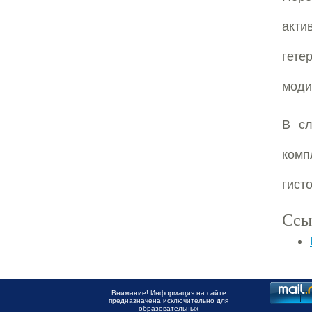
акти
гете
моди
В сл
комп
гист
Ссы
Внимание! Информация на сайте
предназначена исключительно для
образовательных