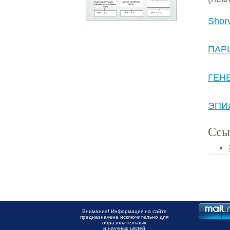
Shor
ПАР
ГЕН
ЭПИ
Ссы
Внимание! Информация на сайте
предназначена исключительно для
образовательных
и научных целей