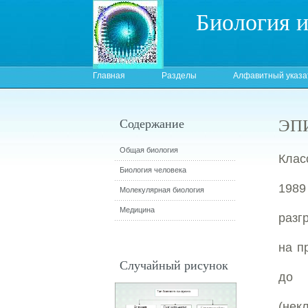
Биология 
Главная
Разделы
Алфавитный указа
ЭП
Содержание
Общая биология
Клас
Биология человека
1989
Молекулярная биология
Медицина
разг
на п
Случайный рисунок
до 
(нек