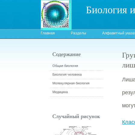
Биология 
Главная
Разделы
Алфавитный указа
Гру
Содержание
лиш
Общая биология
Биология человека
Лиш
Молекулярная биология
резу
Медицина
могу
Случайный рисунок
Клас