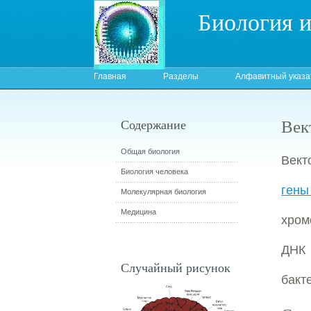
Биология 
Главная
Разделы
Алфавитный указа
Век
Содержание
Общая биология
Вект
Биология человека
гены
Молекулярная биология
Медицина
хром
ДНК 
Случайный рисунок
бакт