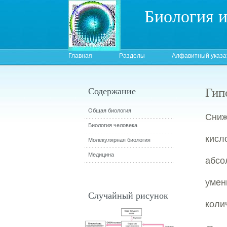
Биология 
Главная
Разделы
Алфавитный указа
Гип
Содержание
Общая биология
Сниж
Биология человека
кис
Молекулярная биология
Медицина
абсо
умен
Случайный рисунок
коли