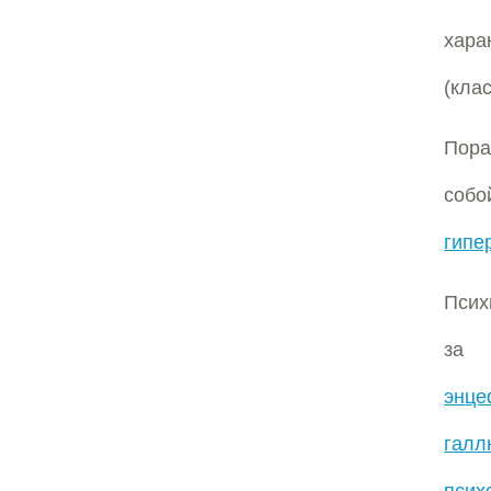
хар
(кла
Пора
со
гипе
Псих
з
энце
галл