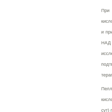
При 
кисл
и пр
НАД 
исс
подт
тера
Пелл
кисл
сут)