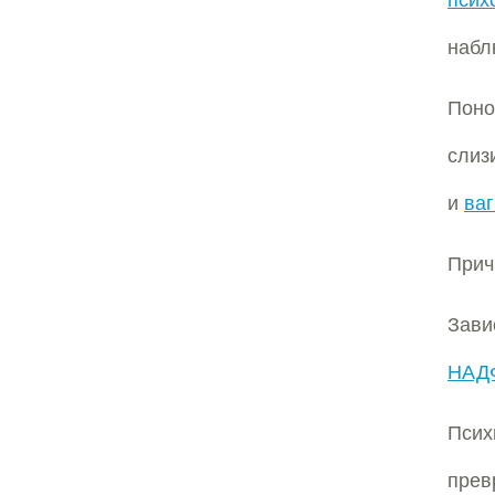
псих
наб
Поно
слиз
и
ва
Прич
Зави
НАД
Пси
пре