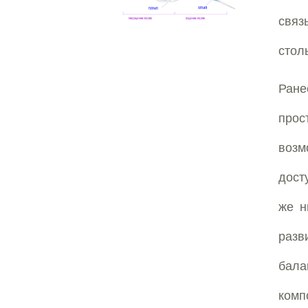
связ
стол
Ране
прос
воз
дост
же н
разв
бала
комп