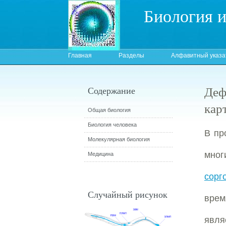
Биология 
Главная
Разделы
Алфавитный указа
Деф
Содержание
карт
Общая биология
Биология человека
В пр
Молекулярная биология
мног
Медицина
сорг
Случайный рисунок
врем
явля