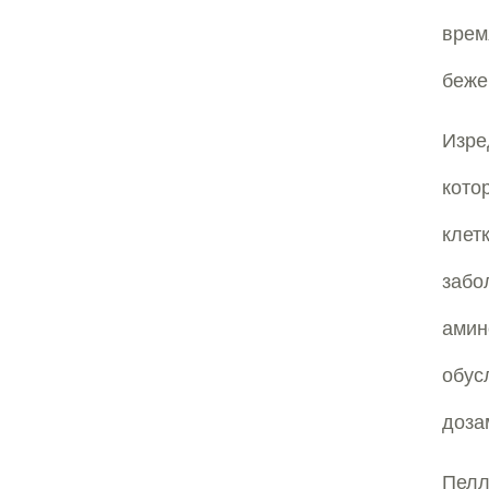
врем
беже
Изре
кото
клет
забо
амин
обус
доза
Пелл