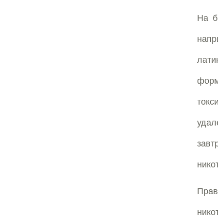
На б
напр
лати
форм
токс
удал
завт
нико
Прав
нико