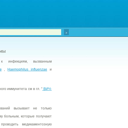
емы
к инфекциям, вызванным
e
,
Haemophilus influenzae
и
го иммунитета см в гл. "
ВИЧ-
ований вызывает не только
му больным, которые получают
роводить медикаментозную