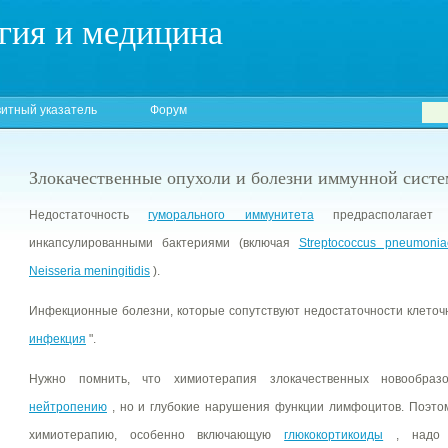
гия и медицина
итный указатель
Форум
Злокачественные опухоли и болезни иммунной сист
Недостаточность
гуморального иммунитета
предрасполагает 
инкапсулированными бактериями (включая
Streptococcus pneumonia
Neisseria meningitidis
).
Инфекционные болезни, которые сопутствуют недостаточности клеточно
инфекция
".
Нужно помнить, что химиотерапия злокачественных новообраз
нейтропению
, но и глубокие нарушения функции лимфоцитов. Поэто
химиотерапию, особенно включающую
глюкокортикоиды
, надо п