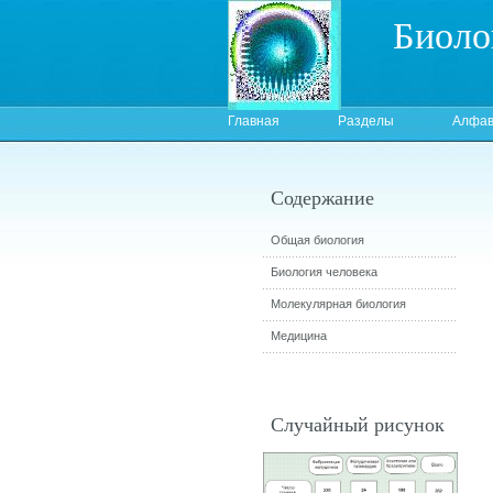
Биоло
Главная
Разделы
Алфав
Содержание
Общая биология
Биология человека
Молекулярная биология
Медицина
Случайный рисунок