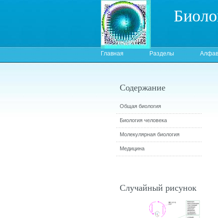
Биоло
Главная
Разделы
Алфав
Содержание
Общая биология
Биология человека
Молекулярная биология
Медицина
Случайный рисунок