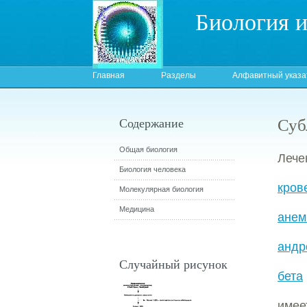
Биология 
Главная
Разделы
Алфавитный указа
Суб
Содержание
Общая биология
Леч
Биология человека
кров
Молекулярная биология
Медицина
ане
андр
Случайный рисунок
бета
имее