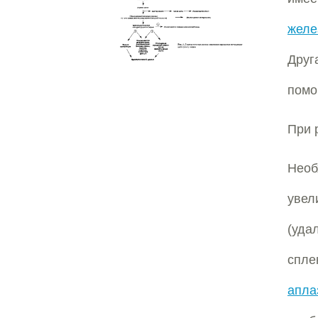
желе
Друг
помо
При 
Необ
увел
(уда
спле
апла