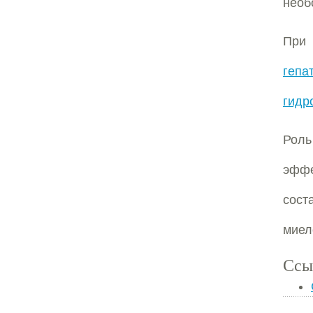
необ
П
гепа
гидр
Рол
эфф
сос
миел
Ссы