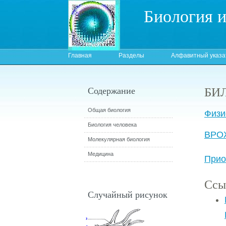
Биология 
Главная
Разделы
Алфавитный указа
БИ
Содержание
Общая биология
Физи
Биология человека
ВРО
Молекулярная биология
Медицина
Прио
Ссы
Случайный рисунок