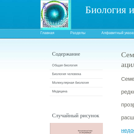
Биология 
Главная
Разделы
Алфавитный указа
Сем
Содержание
аци
Общая биология
Биология человека
Семе
Молекулярная биология
ред
Медицина
проз
Случайный рисунок
расш
недо