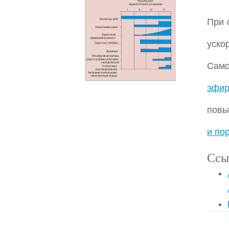
При 
уско
Сам
эфир
повы
и по
Ссы