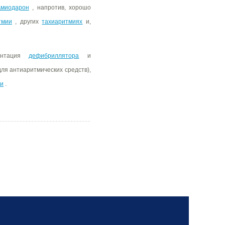
миодарон
, напротив, хорошо
тмии
, других
тахиаритмиях
и,
лантация
дефибриллятора
и
 для антиаритмических средств),
ти
.