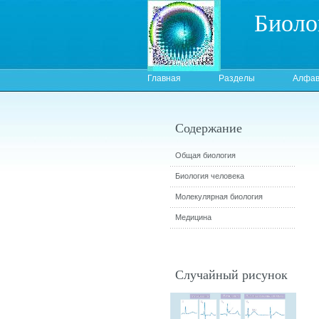
Биоло
Главная
Разделы
Алфав
Содержание
Общая биология
Биология человека
Молекулярная биология
Медицина
Случайный рисунок