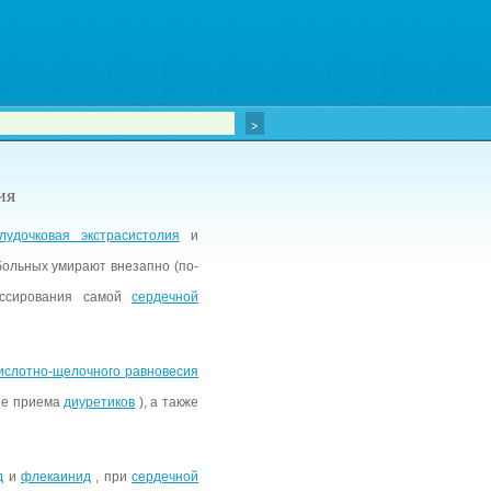
ия
лудочковая экстрасистолия
и
больных умирают внезапно (по-
ессирования самой
сердечной
ислотно-щелочного равновесия
не приема
диуретиков
), а также
д
и
флекаинид
, при
сердечной