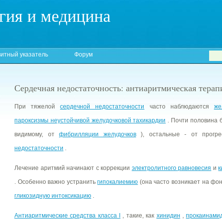
гия и медицина
итный указатель
Форум
Сердечная недостаточность: антиаритмическая терап
При тяжелой
сердечной недостаточности
часто наблюдаются
же
пароксизмы неустойчивой желудочковой тахикардии
. Почти половина 
видимому, от
фибрилляции желудочков
), остальные - от прогр
недостаточности
.
Лечение аритмий начинают с коррекции
электролитного равновесия
и
к
. Особенно важно устранить
гипокалиемию
(она часто возникает на фо
гликозидную интоксикацию
.
Антиаритмические средства класса I
, такие, как
хинидин
,
прокаинами