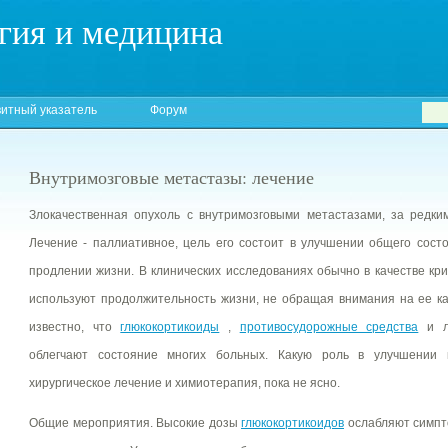
гия и медицина
итный указатель
Форум
Внутримозговые метастазы: лечение
Злокачественная опухоль с внутримозговыми метастазами, за редки
Лечение - паллиативное, цель его состоит в улучшении общего сост
продлении жизни. В клинических исследованиях обычно в качестве к
используют продолжительность жизни, не обращая внимания на ее ка
известно, что
глюкокортикоиды
,
противосудорожные средства
и лу
облегчают состояние многих больных. Какую роль в улучшении к
хирургическое лечение и химиотерапия, пока не ясно.
Общие мероприятия. Высокие дозы
глюкокортикоидов
ослабляют симпт