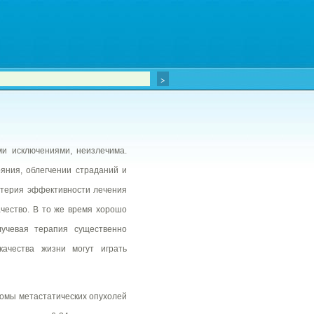
ми исключениями, неизлечима.
ояния, облегчении страданий и
ритерия эффективности лечения
чество. В то же время хорошо
чевая терапия существенно
ачества жизни могут играть
омы метастатических опухолей