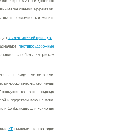
упает через 6-24 ч и держится
тивными побочными эффектами.
ы иметь возможность отменить
 один
эпилептический припадок
.
назначают
противосудорожные
сопряжен с небольшим риском
тазов. Наряду с метастазами,
во микроскопических скоплений
 Преимущества такого подхода
зой и эффектом пока не ясна.
 или 15 фракций. Для усиления
азами
КТ
выявляет только одно