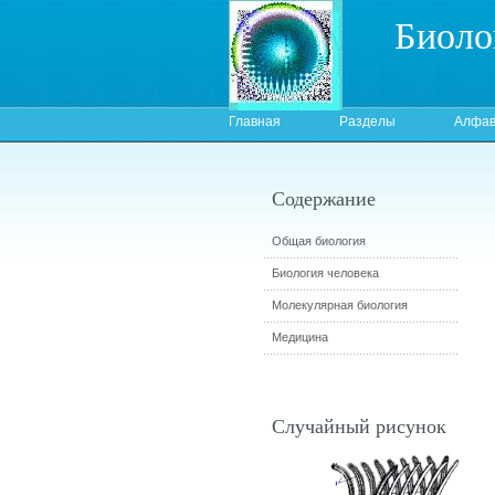
Биоло
Главная
Разделы
Алфав
Содержание
Общая биология
Биология человека
Молекулярная биология
Медицина
Случайный рисунок