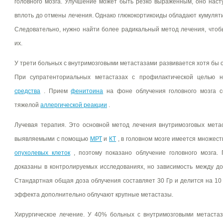
головного мозга. Улучшение может быть резко выраженным, оно наст
вплоть до отмены лечения. Однако глюкокортикоиды обладают кумуля
Следовательно, нужно найти более радикальный метод лечения, чтоб
их.
У трети больных с внутримозговыми метастазами развивается хотя бы
При супратенториальных метастазах с профилактической целью 
средства
. Прием
фенитоина
на фоне облучения головного мозга 
тяжелой
аллергической реакции
.
Лучевая терапия. Это основной метод лечения внутримозговых метас
выявляемыми с помощью
МРТ
и
КТ
, в головном мозге имеется множест
опухолевых клеток
, поэтому показано облучение головного мозга.
доказаны в контролируемых исследованиях, но зависимость между до
Стандартная общая доза облучения составляет 30 Гр и делится на 10
эффекта дополнительно облучают крупные метастазы.
Хирургическое лечение. У 40% больных с внутримозговыми метаст