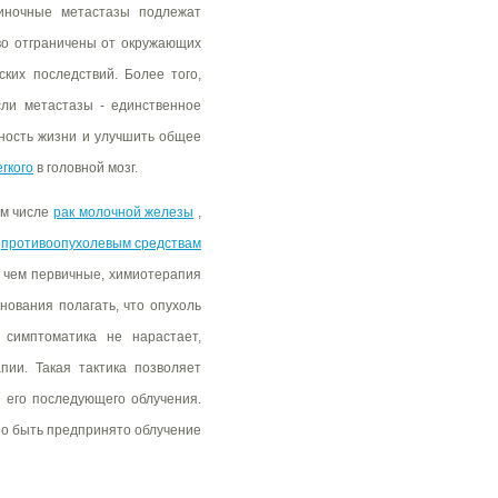
диночные метастазы подлежат
во отграничены от окружающих
ких последствий. Более того,
сли метастазы - единственное
ность жизни и улучшить общее
егкого
в головной мозг.
ом числе
рак молочной железы
,
к
противоопухолевым средствам
, чем первичные, химиотерапия
нования полагать, что опухоль
 симптоматика не нарастает,
пии. Такая тактика позволяет
 его последующего облучения.
о быть предпринято облучение