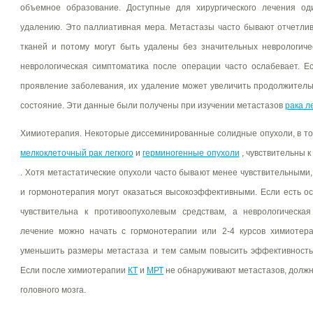
объемное образование. Доступные для хирургического лечения о
удалению. Это паллиативная мера. Метастазы часто бывают отчетли
тканей и потому могут быть удалены без значительных неврологичес
неврологическая симптоматика после операции часто ослабевает. Е
проявление заболевания, их удаление может увеличить продолжитель
состояние. Эти данные были получены при изучении метастазов
рака л
Химиотерапия. Некоторые диссеминированные солидные опухоли, в т
мелкоклеточный рак легкого
и
герминогенные опухоли
, чувствительны 
. Хотя метастатические опухоли часто бывают менее чувствительными
и гормонотерапия могут оказаться высокоэффективными. Если есть ос
чувствительна к противоопухолевым средствам, а неврологическая
лечение можно начать с гормонотерапии или 2-4 курсов химиотера
уменьшить размеры метастаза и тем самым повысить эффективность
Если после химиотерапии
КТ
и
МРТ
не обнаруживают метастазов, должн
головного мозга.