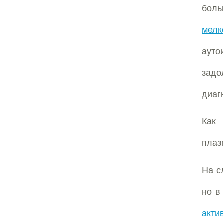
бол
мелк
ауто
задо
диаг
Как 
плаз
На с
но в
акти