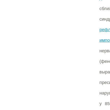
сбли
синд
рефл
импо
нерв
(фе
выр
прес
нару
у 85