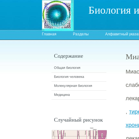
Биология 
Главная
Разделы
Алфавитный указа
Миа
Содержание
Общая биология
Миас
Биология человека
слаб
Молекулярная биология
Медицина
лека
,
тир
Случайный рисунок
хрон
лека