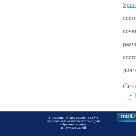
Хрон
сост
соч
разл
сос
диаг
Ссы
Внимание! Информация на сайте
предназначена исключительно для
образовательных
и научных целей