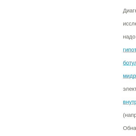
Диа
иссл
надо
гипо
боту
мидр
элек
внут
(на
Обна