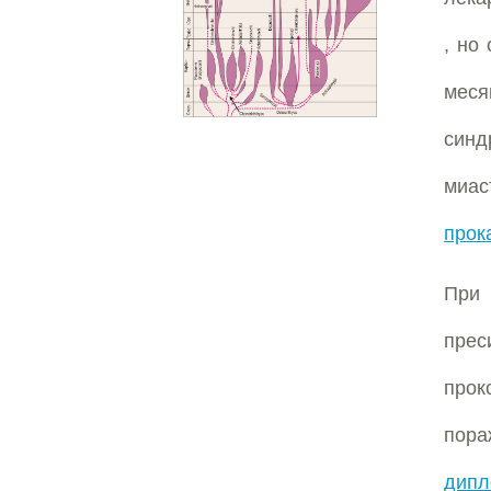
, но
меся
синд
миа
прок
Пр
пре
прок
пора
дипл