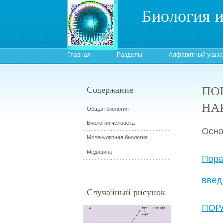
Биология 
Главная
Разделы
Алфавитный указа
ПО
Содержание
НА
Общая биология
Биология человека
Осно
Молекулярная биология
Медицина
Пора
введ
Случайный рисунок
ПОР