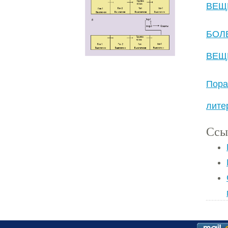
ВЕЩ
БОЛ
ВЕЩ
Пора
лите
Ссы