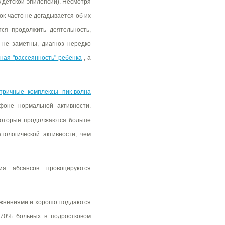
 детской эпилепсии). Несмотря
нок часто не догадывается об их
ся продолжить деятельность,
 не заметны, диагноз нередко
ная "рассеянность" ребенка
, а
тричные комплексы пик-волна
оне нормальной активности.
 которые продолжаются больше
тологической активности, чем
ния абсансов провоцируются
.
ожнениями и хорошо поддаются
-70% больных в подростковом