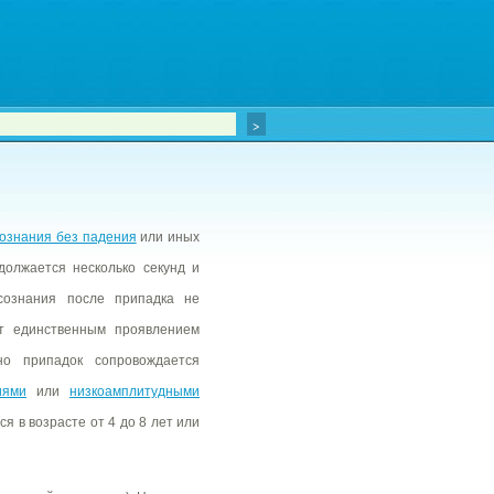
ознания без падения
или иных
олжается несколько секунд и
 сознания после припадка не
т единственным проявлением
но припадок сопровождается
иями
или
низкоамплитудными
я в возрасте от 4 до 8 лет или