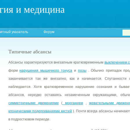
гия и медицина
итный указатель
Форум
Типичные абсансы
Абсансы характеризуются внезапным кратковременным
выключением с
форм
нарушения мышечного тонуса
и
позы
. Обычно припадок прод
заканчивается так же внезапно, как и начинается. Спутанности
наблюдается. Хотя кратковременное нарушение сознания и бывае
абсансов, нередко оставаясь незамеченным окружающими, обыч
симметричными движениями
(
морганием
,
жевательными движен
клоническими подергиваниями кистей
). Почти всегда абсансы начинаютс
в подростковом периоде.