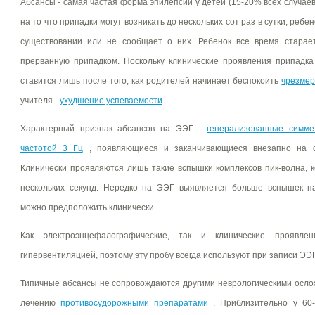
Абсансы - самая частая форма эпилепсии у детей (15-20% всех случаев
на то что припадки могут возникать до нескольких сот раз в сутки, ребе
существовании или не сообщает о них. Ребенок все время старает
прерванную припадком. Поскольку клинические проявления припадка
ставится лишь после того, как родителей начинает беспокоить
чрезмер
учителя -
ухудшение успеваемости
.
Характерный признак абсансов на ЭЭГ -
генерализованные симме
частотой 3 Гц
, появляющиеся и заканчивающиеся внезапно на ф
Клинически проявляются лишь такие вспышки комплексов пик-волна,
нескольких секунд. Нередко на ЭЭГ выявляется больше вспышек па
можно предположить клинически.
Как электроэнцефалографические, так и клинические проявле
гипервентиляцией, поэтому эту пробу всегда используют при записи ЭЭГ
Типичные абсансы не сопровождаются другими неврологическими осл
лечению
противосудорожными препаратами
. Приблизительно у 60