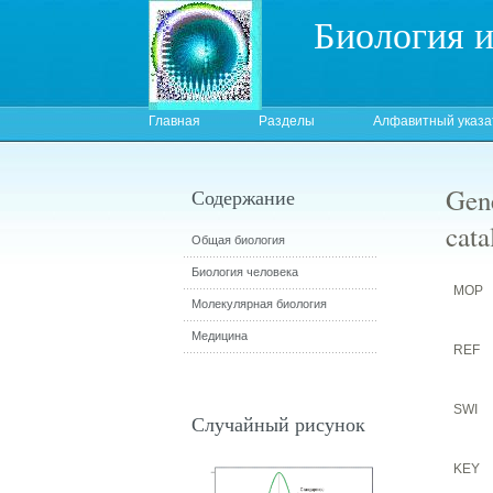
Биология 
Главная
Разделы
Алфавитный указа
Gene
Содержание
cata
Общая биология
Биология человека
MOP
Молекулярная биология
Медицина
REF
SWI
Случайный рисунок
KEY