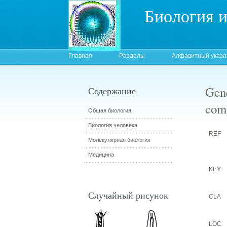
Биология 
Главная
Разделы
Алфавитный указа
Gen
Содержание
comp
Общая биология
Биология человека
REF
Молекулярная биология
Медицина
KEY
Случайный рисунок
CLA
LOC