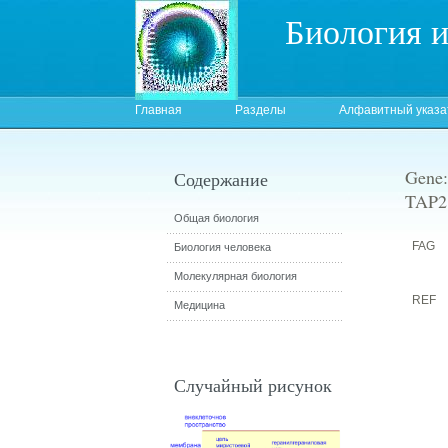
Биология 
Главная
Разделы
Алфавитный указа
Gene:
Содержание
TAP2 
Общая биология
FAG
Биология человека
Молекулярная биология
REF
Медицина
Случайный рисунок