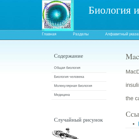
Биология 
Главная
Разделы
Алфавитный указа
MacD
Содержание
Общая биология
MacD
Биология человека
insul
Молекулярная биология
Медицина
the c
Ссы
Случайный рисунок