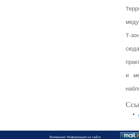
Терр
меду
Т-зо
сюда
прак
и ме
набл
Ссы
Внимание! Информация на сайте