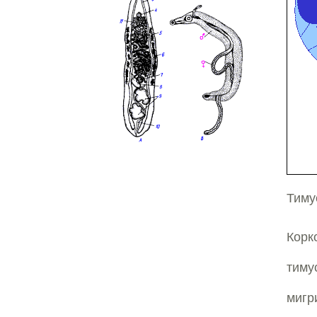
Тиму
Кор
тиму
мигр