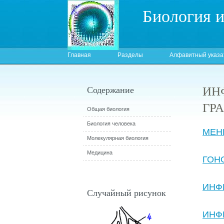
Биология 
Главная
Разделы
Алфавитный указа
ИН
Содержание
ГР
Общая биология
Биология человека
МЕН
Молекулярная биология
Медицина
ГОН
ИНФЕ
Случайный рисунок
ИНФ