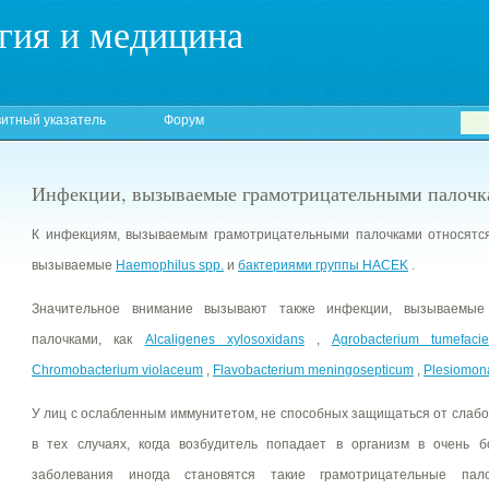
гия и медицина
итный указатель
Форум
Инфекции, вызываемые грамотрицательными палочк
К инфекциям, вызываемым грамотрицательными палочками относятся
вызываемые
Haemophilus spp.
и
бактериями группы HACEK
.
Значительное внимание вызывают также инфекции, вызываемые
палочками, как
Alcaligenes xylosoxidans
,
Agrobacterium tumefaci
Chromobacterium violaceum
,
Flavobacterium meningosepticum
,
Plesiomona
У лиц с ослабленным иммунитетом, не способных защищаться от слабо
в тех случаях, когда возбудитель попадает в организм в очень б
заболевания иногда становятся такие грамотрицательные пал