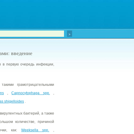
ами: введение
 в первую очередь инфекции,
 такими грамотрицательными
ens
,
Capnocytophaga spp.
,
s shigelloides
.
вирулентных бактерий, а также
ольшом количестве, причиной
очки, как:
Weeksella spp.
,