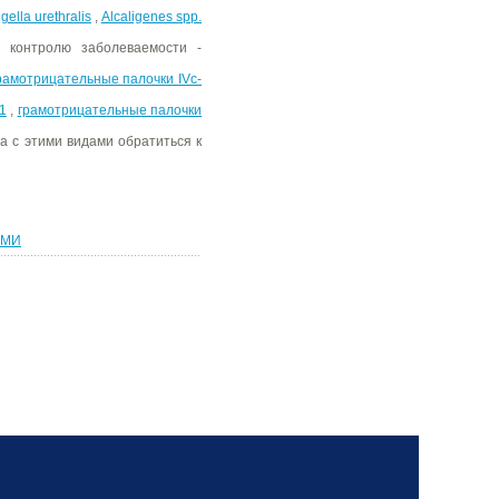
igella urethralis
,
Alcaligenes spp.
 контролю заболеваемости -
рамотрицательные палочки IVc-
1
,
грамотрицательные палочки
а с этими видами обратиться к
АМИ