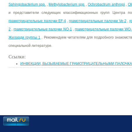
Sphingobacterium spp.
,
Methylobacterium spp.
,
Ochrobactrum anthropi
,
Ol
и представители следующих классификационных групп Центра по
грамотрицательные палочки EF-4
,
грамотрицательные палочки Ve-2
,
г
2
,
грамотрицательные палочки NO-1
,
грамотрицательные палочки WO-
Жиларди группы 1
. Рекомендуем читателям для подробного знакомств
специальной литературе.
Ссылки:
ИНФЕКЦИИ, ВЫЗЫВАЕМЫЕ ГРАМОТРИЦАТЕЛЬНЫМИ ПАЛОЧК