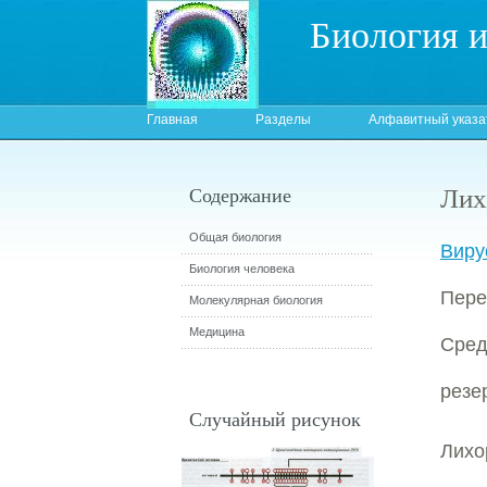
Биология 
Главная
Разделы
Алфавитный указа
Лих
Содержание
Общая биология
Виру
Биология человека
Пер
Молекулярная биология
Медицина
Сре
резе
Случайный рисунок
Лихо