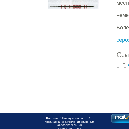
мест
неме
Боле
серо
Ссы
Внимание! Информация на сайте
предназначена исключительно для
образовательных
и научных целей