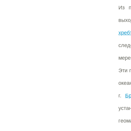
Из п
выхо
хреб
след
мере
Эти 
океа
г.
Б
уста
геом