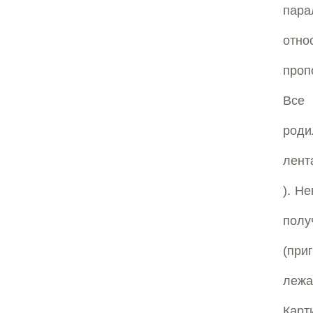
пара
отно
проп
Все 
роди
лент
). Н
полу
(при
лежа
Карт