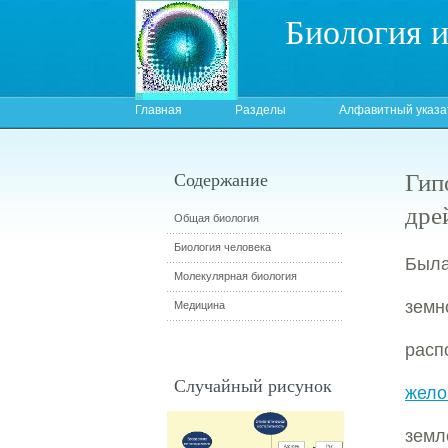
Биология 
Главная
Разделы
Алфавитный указа
Гип
Содержание
дре
Общая биология
Биология человека
Была
Молекулярная биология
зем
Медицина
расп
Случайный рисунок
жело
земл