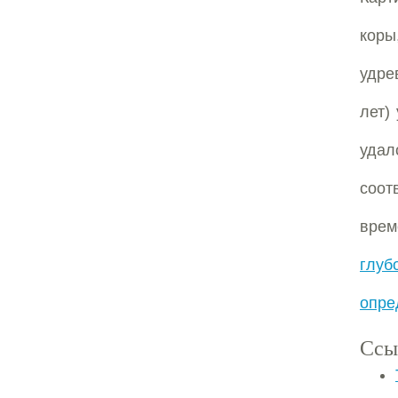
коры
удре
лет)
удал
соот
вре
глуб
опре
Ссы