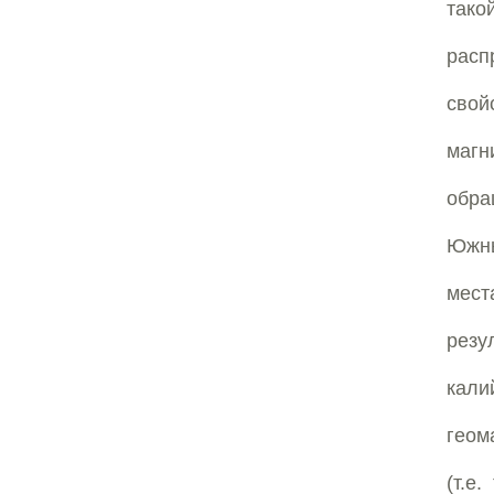
так
расп
свой
магн
обра
Южны
мест
резу
кал
геом
(т.е