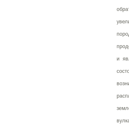
обра
увел
поро
прод
и яв
сост
возн
рас
земл
вулк