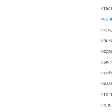
стал
магн
поро
эпох
норм
выяс
приб
неза
что 
поло