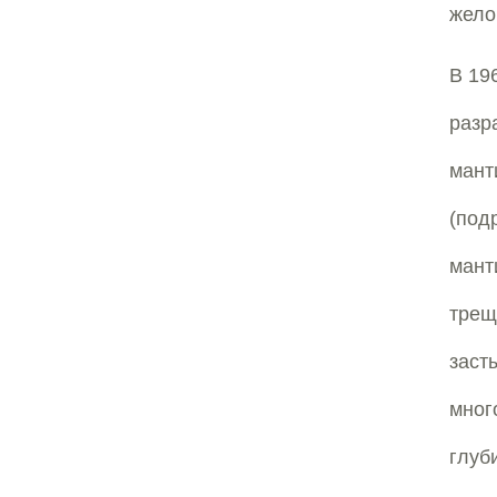
жело
В 19
разр
мант
(под
мант
трещ
зас
мног
глуб