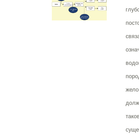
глуб
пост
свя
озна
водо
поро
жело
долж
тако
суще