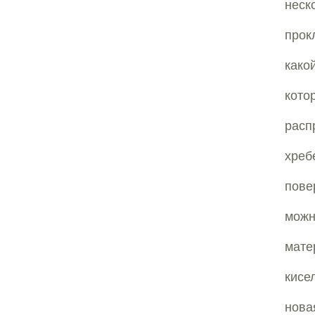
нес
прок
како
кот
расп
хреб
пове
можн
мате
кисе
нова