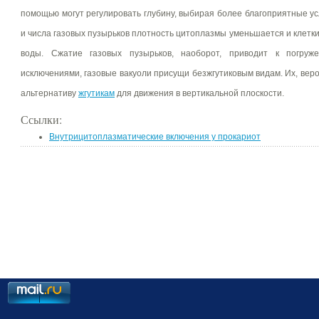
помощью могут регулировать глубину, выбирая более благоприятные у
и числа газовых пузырьков плотность цитоплазмы уменьшается и клетк
воды. Сжатие газовых пузырьков, наоборот, приводит к погруже
исключениями, газовые вакуоли присущи безжгутиковым видам. Их, веро
альтернативу
жгутикам
для движения в вертикальной плоскости.
Ссылки:
Внутрицитоплазматические включения у прокариот