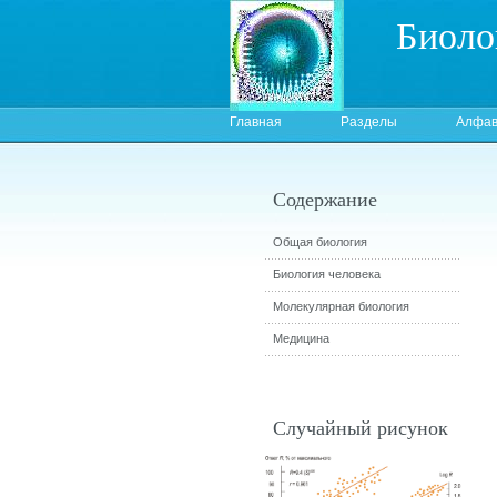
Биоло
Главная
Разделы
Алфав
Содержание
Общая биология
Биология человека
Молекулярная биология
Медицина
Случайный рисунок