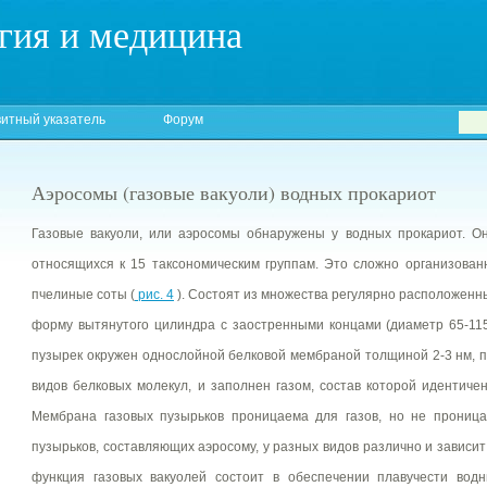
гия и медицина
итный указатель
Форум
Аэросомы (газовые вакуоли) водных прокариот
Газовые вакуоли, или аэросомы обнаружены у водных прокариот. О
относящихся к 15 таксономическим группам. Это сложно организова
пчелиные соты (
рис. 4
). Состоят из множества регулярно расположенн
форму вытянутого цилиндра с заостренными концами (диаметр 65-115
пузырек окружен однослойной белковой мембраной толщиной 2-3 нм, п
видов белковых молекул, и заполнен газом, состав которой идентич
Мембрана газовых пузырьков проницаема для газов, но не проница
пузырьков, составляющих аэросому, у разных видов различно и зависит
функция газовых вакуолей состоит в обеспечении плавучести водн