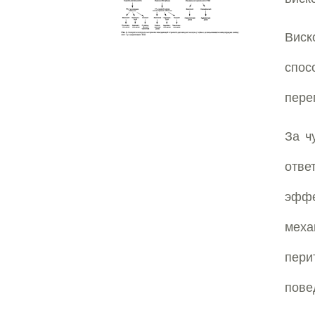
Виск
спос
пере
За ч
отве
эффе
меха
пери
пов