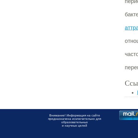
пери
бакт
аттр
отно
част
пере
Ссы
Внимание! Информация на сайте
предназначена исключительно для
образовательных
и научных целей