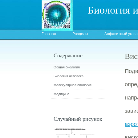
Биология 
Главная
Разделы
Алфавитный указа
Вис
Содержание
Общая биология
Под
Биология человека
опр
Молекулярная биология
Медицина
нап
зави
Случайный рисунок
аэро
виск