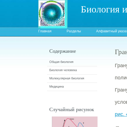
Биология 
Главная
Разделы
Алфавитный указа
Гра
Содержание
Общая биология
Гран
Биология человека
пол
Молекулярная биология
Медицина
Гран
усло
Случайный рисунок
рис. 