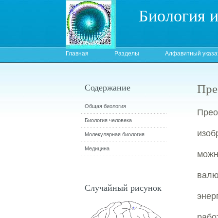
Биология 
Главная
Разделы
Алфавитный указа
Пре
Содержание
Общая биология
Пре
Биология человека
изоб
Молекулярная биология
Медицина
можн
валю
Случайный рисунок
энер
работ