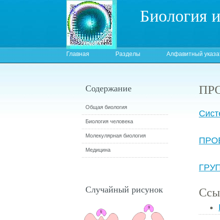
Биология 
Главная
Разделы
Алфавитный указа
ПР
Содержание
Общая биология
Сист
Биология человека
Молекулярная биология
ПРО
Медицина
ГРУ
Случайный рисунок
Ссы