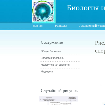
Биология 
Главная
Разделы
Алфавитный указа
Рис
Содержание
спо
Общая биология
Биология человека
Молекулярная биология
Медицина
Случайный рисунок