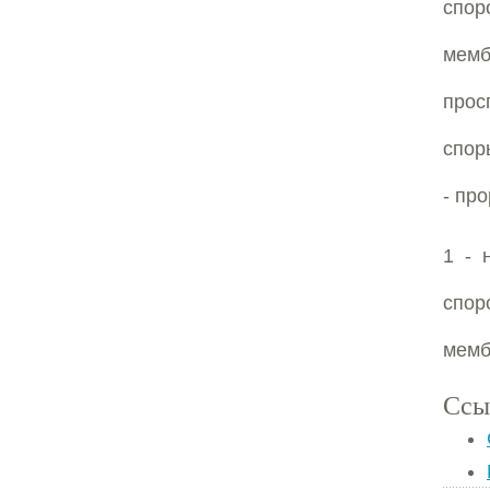
спо
мемб
прос
споры
- пр
1 - 
спор
мемб
Ссы