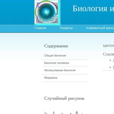
Биология 
Главная
Разделы
Алфавитный указа
цитох
Содержание
Ссылк
Общая биология
Биология человека
Молекулярная биология
Медицина
Случайный рисунок