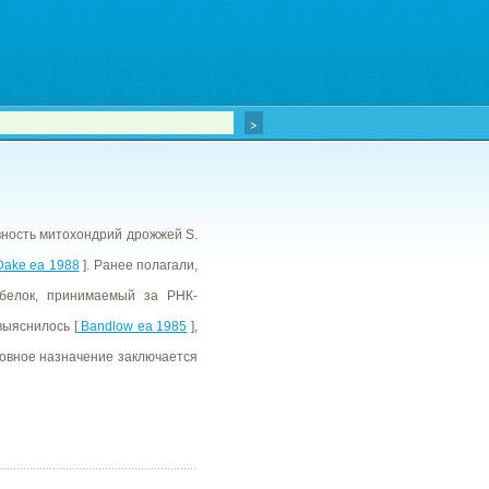
вность митохондрий дрожжей S.
ake ea 1988
]. Ранее полагали,
белок, принимаемый за РНК-
выяснилось [
Bandlow ea 1985
],
новное назначение заключается