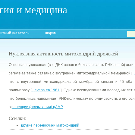
гия и медицина
итный указатель
Форум
Нуклеазная активность митохондрий дрожжей
Основная нуклеазная (вся ДНК-азная и большая часть РНК-азной) акти
cerevisiae также связана с внутренней митохондриальной мембраной [
D
что с внутренней митохондриальной мембраной связан и 45 кДа 
полимеразу [
Levens ea 1981
]. Однако исследованиями последних лет 
что белок лишь напоминает РНК-полимеразу по ряду свойств, а его ос
в
рецепции (связывании) цAMP
.
Ссылки:
Другие переносчики митохондрий