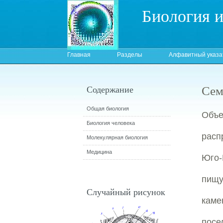
Биология 
Главная
Разделы
Алфавитный указа
Сем
Содержание
Общая биология
Объ
Биология человека
расп
Молекулярная биология
Медицина
Юго-
пищу
Случайный рисунок
каме
посе