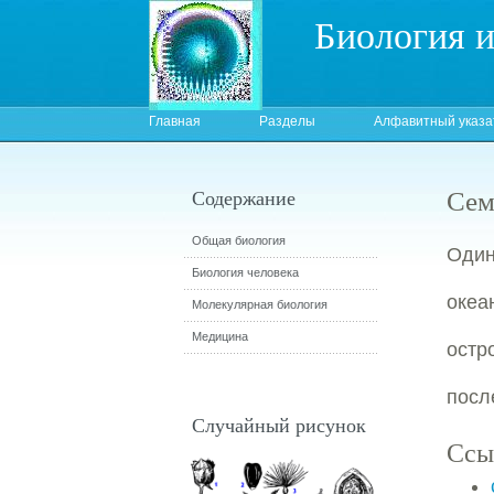
Биология 
Главная
Разделы
Алфавитный указа
Сем
Содержание
Общая биология
Один
Биология человека
океа
Молекулярная биология
Медицина
остр
посл
Случайный рисунок
Ссы