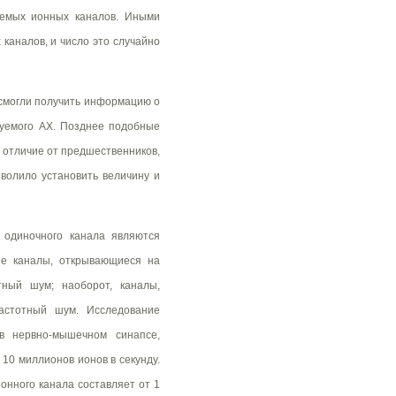
уемых ионных каналов. Иными
каналов, и число это случайно
 смогли получить информацию о
руемого АХ. Позднее подобные
 отличие от предшественников,
волило установить величину и
 одиночного канала являются
ые каналы, открывающиеся на
тный шум; наоборот, каналы,
астотный шум. Исследование
в нервно-мышечном синапсе,
10 миллионов ионов в секунду.
ионного канала составляет от 1