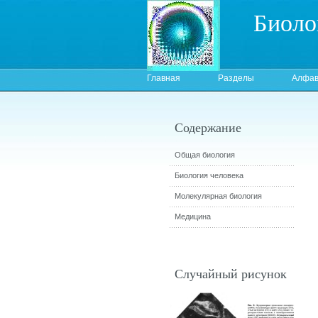
Биоло
Главная
Разделы
Алфав
Содержание
Общая биология
Биология человека
Молекулярная биология
Медицина
Случайный рисунок