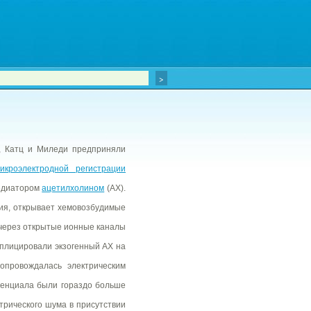
, Катц и Миледи предприняли
икроэлектродной регистрации
медиатором
ацетилхолином
(АХ).
ния, открывает хемовозбудимые
 через открытые ионные каналы
плицировали экзогенный АХ на
опровождалась электрическим
тенциала были гораздо больше
трического шума в присутствии