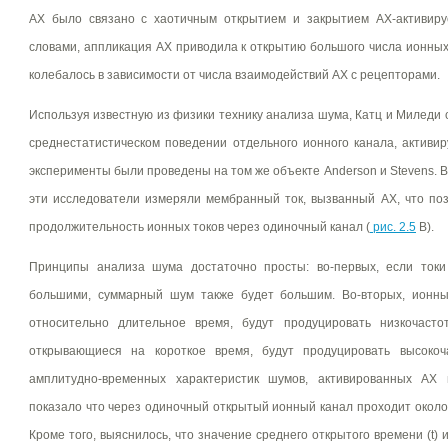
АХ было связано с хаотичным открытием и закрытием АХ-активир
словами, аппликация АХ приводила к открытию большого числа ионных 
колебалось в зависимости от числа взаимодействий АХ с рецепторами.
Используя известную из физики технику анализа шума, Катц и Миледи
среднестатистическом поведении отдельного ионного канала, активи
эксперименты были проведены на том же объекте Anderson и Stevens. В
эти исследователи измеряли мембранный ток, вызванный АХ, что поз
продолжительность ионных токов через одиночный канал (
рис. 2.5
В).
Принципы анализа шума достаточно просты: во-первых, если токи
большими, суммарный шум также будет большим. Во-вторых, ионн
относительно длительное время, будут продуцировать низкочасто
открывающиеся на короткое время, будут продуцировать высокоч
амплитудно-временных характеристик шумов, активированных АХ 
показало что через одиночный открытый ионный канал проходит около 
Кроме того, выяснилось, что значение среднего открытого времени (t) 