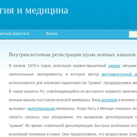
гия и медицина
итный указатель
Форум
Внутриклеточная регистрация шума ионных каналов
В начале 1970-х годов, используя нервно-мышечный
синапс
лягушки
оригинальные эксперименты, в которых метод
внутриклеточной м
использовался для изучения характеристик "шумов", продуцируемых 
В таком синапсе АХ, освобождающийся из моторного нервного оконча
ионные каналы постсинаптическсй мембраны. Вход
катионов
в волокно
вызывает
деполяризацию
мембраны. Когда Катц и Миледи локально ап
область синапса, они обнаружили, что вызванная деполяризация с
"шумом". Во время стабильной деполяризации быстрые колебания по
колебаний изолинии в покое. Они предположили, что возрастание элек