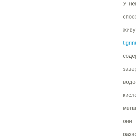
У не
спос
жив
tigri
соде
заве
водо
кисл
мета
они 
разв