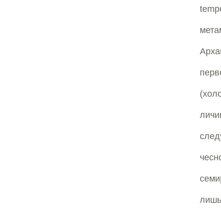
temp
мета
Арха
перв
(хол
личи
сле
чесн
семи
лишь