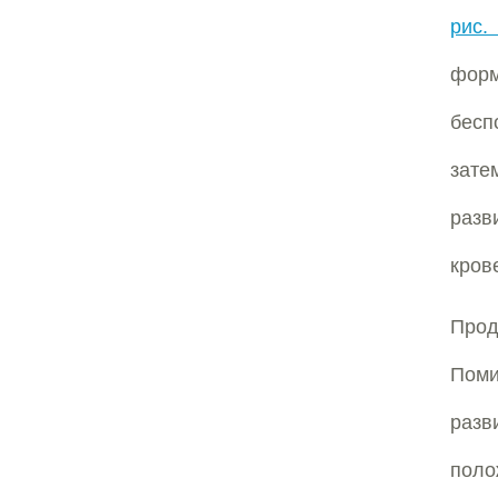
рис.
форм
бесп
зате
раз
кров
Прод
Пом
разв
поло