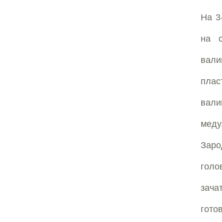
На 3
на с
вал
плас
вали
меду
Заро
голо
зача
гото