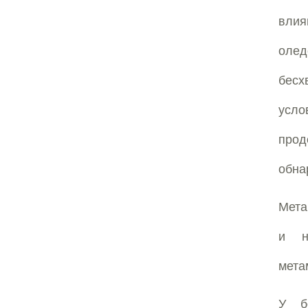
вли
олед
бесх
усло
прод
обна
Мета
и н
мета
У б