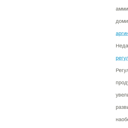
амм
доми
арги
Неда
регу
Рег
прод
увел
разв
наоб