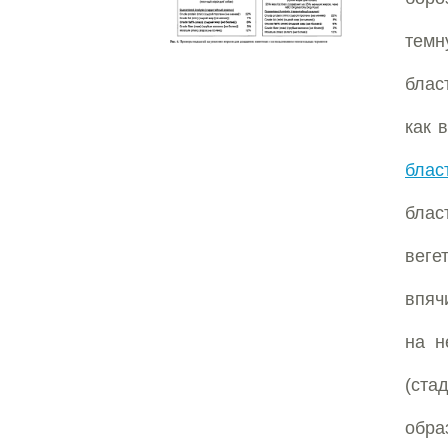
темн
блас
как 
блас
блас
веге
впяч
на н
(ста
обра