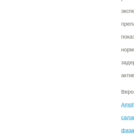
эксп
пре
пок
норм
заде
акти
Веро
Amph
сала
фаза