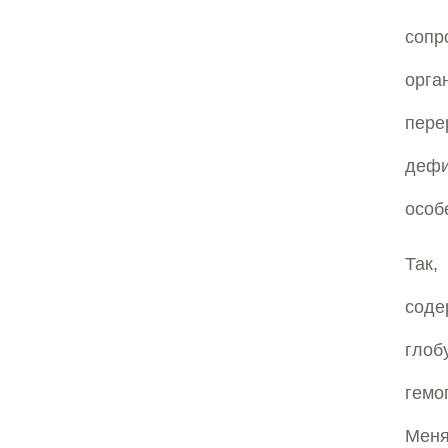
сопр
орга
пере
дефи
особ
Так,
сод
глоб
гемо
Меня