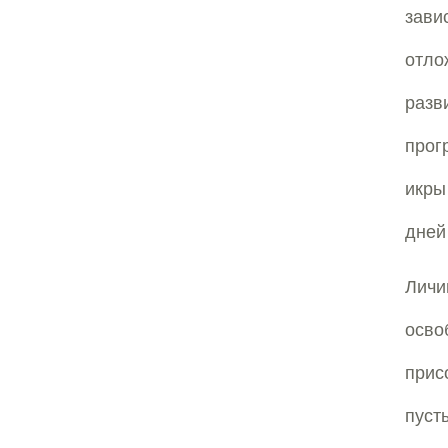
зави
отло
разв
прог
икры
дней
Личи
осво
прис
пуст