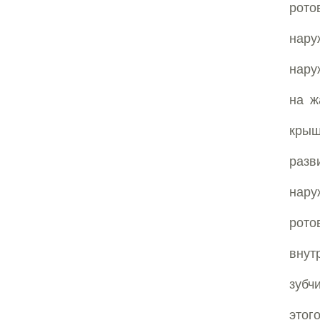
рото
нар
нару
на ж
кры
разв
нару
рото
внут
зубч
этог