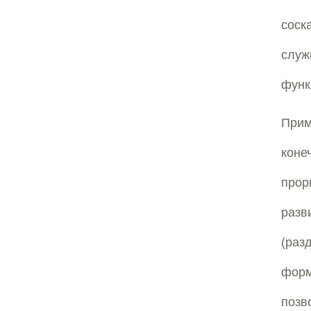
соск
служ
функ
Прим
коне
про
раз
(раз
фор
позв