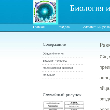
Биология 
Главная
Разделы
Алфавитный указа
Раз
Содержание
Общая биология
Яйце
Биология человека
пре
Молекулярная биология
Медицина
опло
яйца
Случайный рисунок
разд
боро