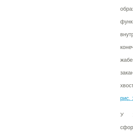
обр
фун
вну
коне
жабе
зака
хвос
рис.
У х
сфор