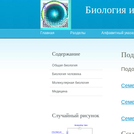
Биология 
Главная
Разделы
Алфавитный указа
Под
Содержание
Общая биология
Подо
Биология человека
Молекулярная биология
Семе
Медицина
Семе
Случайный рисунок
Семе
Ссы