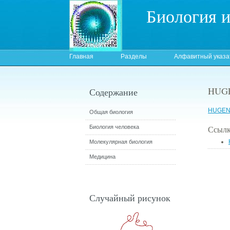
Биология 
Главная
Разделы
Алфавитный указа
HUG
Содержание
HUGEN:
Общая биология
Биология человека
Ссылк
Молекулярная биология
Медицина
Случайный рисунок