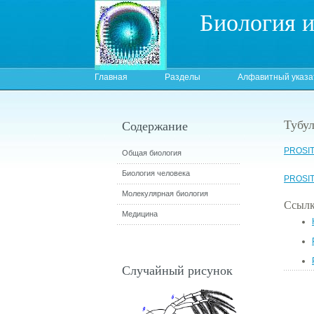
Биология 
Главная
Разделы
Алфавитный указа
Тубу
Содержание
PROSIT
Общая биология
Биология человека
PROSI
Молекулярная биология
Ссылк
Медицина
Случайный рисунок