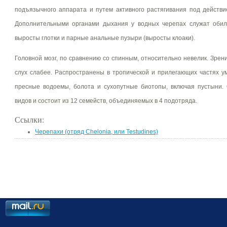
подъязычного аппарата и путем активного растягивания под действ
Дополнительными органами дыхания у водных черепах служат оби
выросты глотки и парные анальные пузыри (выросты клоаки).
Головной мозг, по сравнению со спинным, относительно невелик. Зрен
слух слабее. Распространены в тропической и прилегающих частях у
пресные водоемы, болота и сухопутные биотопы, включая пустыни.
видов и состоит из 12 семейств, объединяемых в 4 подотряда.
Ссылки:
Черепахи (отряд Chelonia, или Testudines)