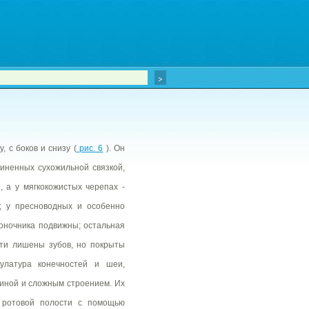
 с боков и снизу (
рис. 6
). Он
диненных сухожильной связкой,
 а у мягкокожистых черепах -
; у пресноводных и особенно
оночника подвижны; остальная
сти лишены зубов, но покрыты
улатура конечностей и шеи,
иной и сложным строением. Их
 ротовой полости с помощью