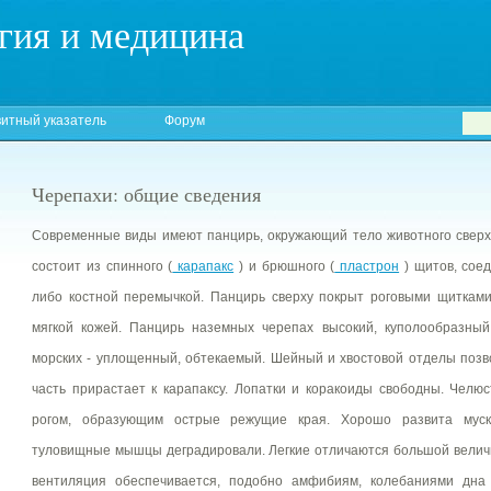
гия и медицина
итный указатель
Форум
Черепахи: общие сведения
Современные виды имеют панцирь, окружающий тело животного сверху,
состоит из спинного (
карапакс
) и брюшного (
пластрон
) щитов, сое
либо костной перемычкой. Панцирь сверху покрыт роговыми щитками,
мягкой кожей. Панцирь наземных черепах высокий, куполообразный
морских - уплощенный, обтекаемый. Шейный и хвостовой отделы позв
часть прирастает к карапаксу. Лопатки и коракоиды свободны. Челю
рогом, образующим острые режущие края. Хорошо развита муск
туловищные мышцы деградировали. Легкие отличаются большой велич
вентиляция обеспечивается, подобно амфибиям, колебаниями дна