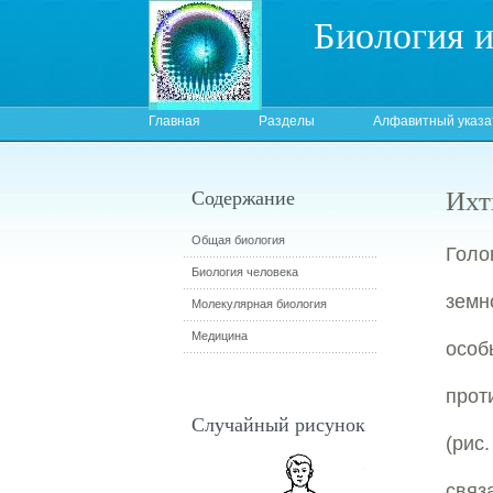
Биология 
Главная
Разделы
Алфавитный указа
Ихт
Содержание
Общая биология
Голо
Биология человека
земн
Молекулярная биология
Медицина
осо
прот
Случайный рисунок
(рис
связ