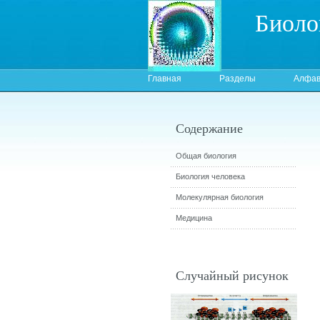
Биоло
Главная
Разделы
Алфав
Содержание
Общая биология
Биология человека
Молекулярная биология
Медицина
Случайный рисунок