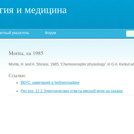
гия и медицина
итный указатель
Форум
Morita, ea 1985
Morita, H. and A. Shiraisi, 1985, 'Chemoreceptor physiology', in G.A. Kerkut and L
Ссылки:
ВКУС: замечания и библиография
Рис bss. 12.2 Электрические ответы мясной мухи на сахара