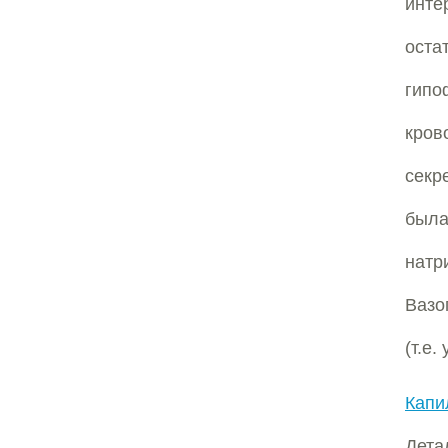
инте
оста
гипо
кров
секр
был
натр
Вазо
(т.е.
Капи
Дета