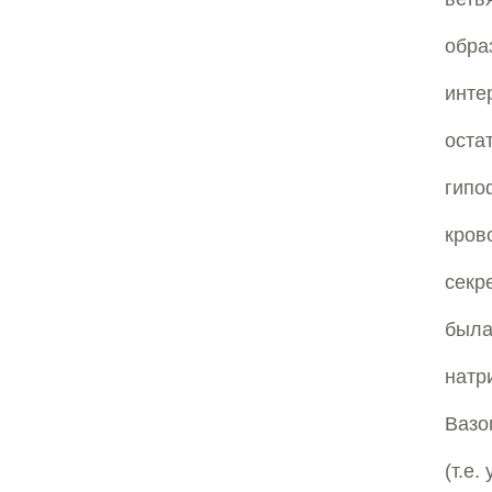
обр
инте
оста
гипо
кров
секр
был
натр
Вазо
(т.е.