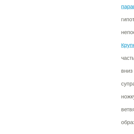
пар
гип
неп
Круп
част
вниз
супр
ножк
ветв
обр