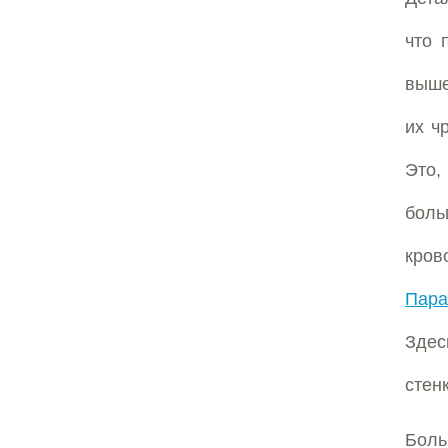
что 
выше
их ч
Это,
боль
кро
Пара
Здес
стен
Бол