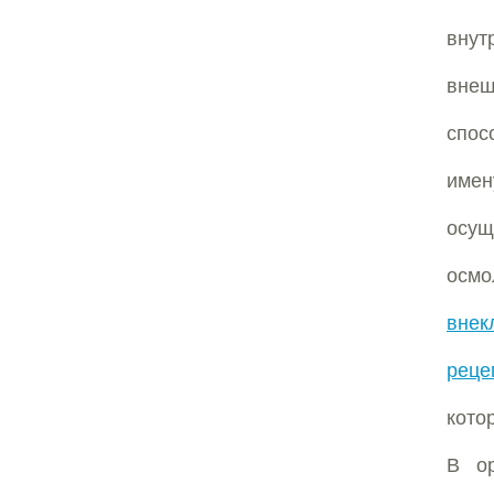
внут
внеш
спос
им
осу
осмо
внек
реце
кото
В ор