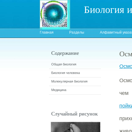
Биология 
Главная
Разделы
Алфавитный указа
Осм
Содержание
Общая биология
Осмо
Биология человека
Осмо
Молекулярная биология
Медицина
чем 
пойк
Случайный рисунок
прих
жив