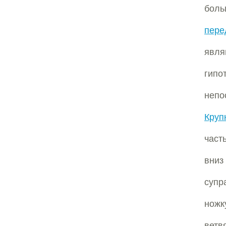
боль
пере
явл
гип
неп
Круп
част
вниз
супр
ножк
ветв