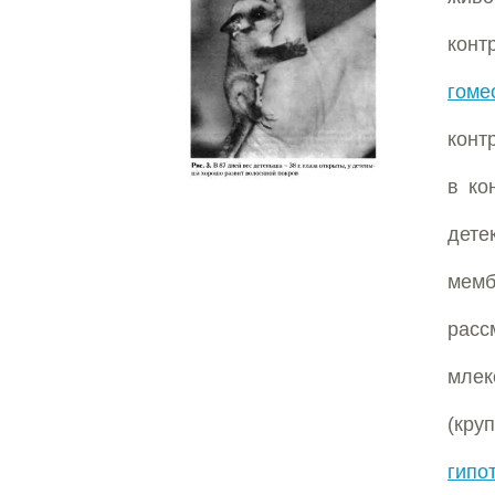
конт
гоме
конт
в ко
дет
мем
рас
мле
(кру
гипо