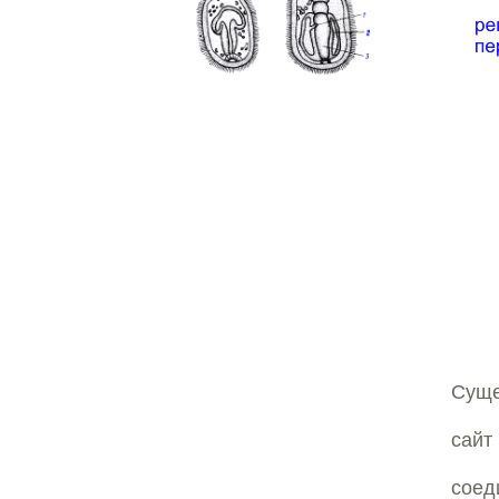
Суще
сайт
сое