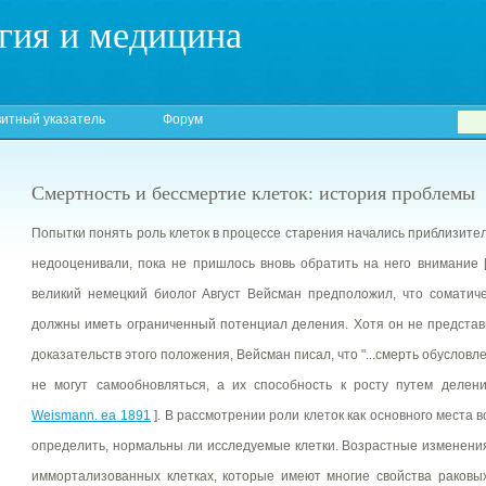
гия и медицина
итный указатель
Форум
Смертность и бессмертие клеток: история проблемы
Попытки понять роль клеток в процессе старения начались приблизител
недооценивали, пока не пришлось вновь обратить на него внимание 
великий немецкий биолог Август Вейсман предположил, что соматич
должны иметь ограниченный потенциал деления. Хотя он не представ
доказательств этого положения, Вейсман писал, что "...смерть обусловл
не могут самообновляться, а их способность к росту путем делени
Weismann. ea 1891
]. В рассмотрении роли клеток как основного места 
определить, нормальны ли исследуемые клетки. Возрастные изменени
иммортализованных клетках, которые имеют многие свойства раковых