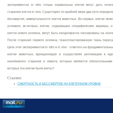
экспериментах in vitro только нормальные клетки могут дать пол
старения клеток in vivo. Существуют по крайней мере два пути опреде
бессмертия, иммортальности клеток животных. Во-первых, клетки мо
условиях; во-вторых, клетки, содержащие специфические маркеры,
клеток нового хозяина, могут быть неоднократно пассированы на изо
После старения первого хозяина, трансплантированную ткань перес
Цель этих экспериментов in vitro и in vivo - ответить на фундаменталь
клетки животных, функционируя и осуществляя репликацию в иде
неизбежного старения и смерти, которые являются обязательными
которых эти клетки были взяты?
Ссылки:
СМЕРТНОСТЬ И БЕССМЕРТИЕ НА КЛЕТОЧНОМ УРОВНЕ