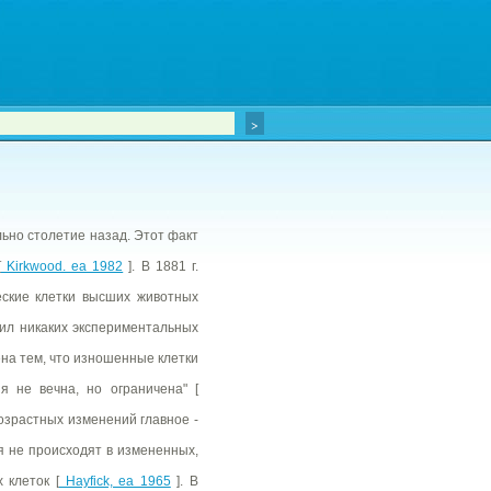
ьно столетие назад. Этот факт
[
Kirkwood. ea 1982
]. В 1881 г.
еские клетки высших животных
ил никаких экспериментальных
ена тем, что изношенные клетки
я не вечна, но ограничена" [
возрастных изменений главное -
я не происходят в измененных,
 клеток [
Hayfick, ea 1965
]. В