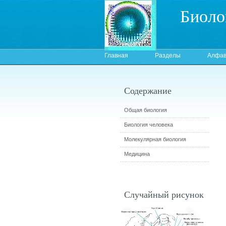
Биоло
Главная
Разделы
Алфав
Содержание
Общая биология
Биология человека
Молекулярная биология
Медицина
Случайный рисунок