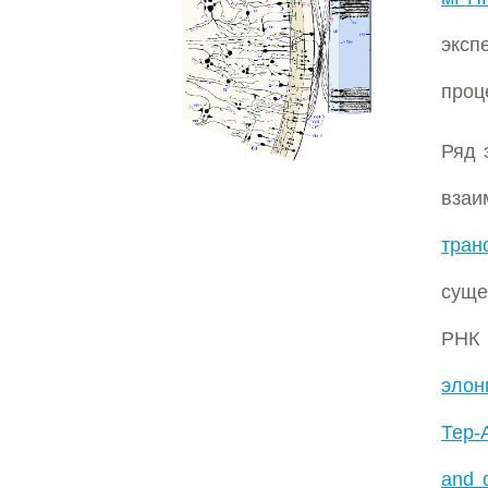
эксп
проц
Ряд 
вза
тран
суще
РНК 
элон
Тер-
and 