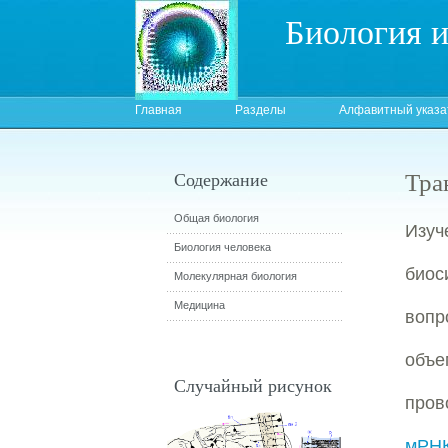
Биология 
Главная
Разделы
Алфавитный указа
Тра
Содержание
Общая биология
Изуч
Биология человека
биос
Молекулярная биология
Медицина
вопр
объе
Случайный рисунок
пров
мРН