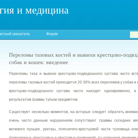
гия и медицина
итный указатель
Форум
Переломы тазовых костей и вывихи крестцово-подвз
собак и кошек: введение
Переломы таза и вывихи крестцово-подвздошного сустава часто вст
переломы тазовых костей приходится 20 30% всех переломов у собак и 
крестцово-подвздошного сустава часто находят одновременно, и
результатом гравмы тупым предметом.
Существует несколько моментов, на которые следует обратить вниман
очень часто данным нарушениям сопутствуют травмы соседних мяг
мочевого пузыря, уретры, поясничпо-крестцовой части туловища или
(поясничных, крестцовых и хвостовых позвонков), то успешное лечение