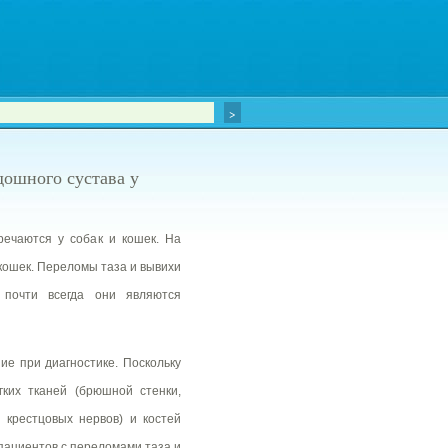
дошного сустава у
речаются у собак и кошек. На
кошек. Переломы таза и вывихи
 почти всегда они являются
ие при диагностике. Поскольку
ких тканей (брюшной стенки,
 крестцовых нервов) и костей
 пациентов с переломами таза и