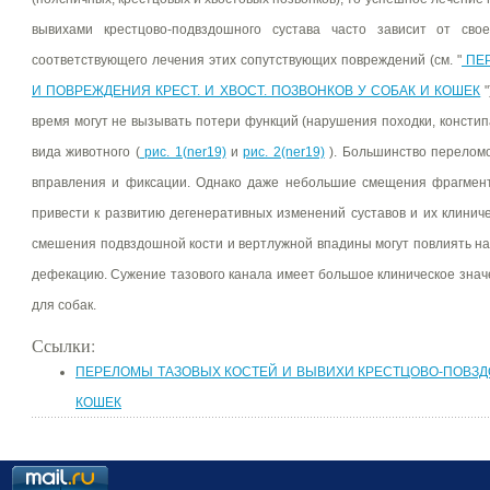
вывихами крестцово-подвздошного сустава часто зависит от сво
соответствующего лечения этих сопутствующих повреждений (см. "
ПЕР
И ПОВРЕЖДЕНИЯ КРЕСТ. И ХВОСТ. ПОЗВОНКОВ У СОБАК И КОШЕК
"
время могут не вызывать потери функций (нарушения походки, консти
вида животного (
рис. 1(ner19)
и
рис. 2(ner19)
). Большинство переломо
вправления и фиксации. Однако даже небольшие смещения фрагмент
привести к развитию дегенеративных изменений суставов и их клинич
смешения подвздошной кости и вертлужной впадины могут повлиять н
дефекацию. Сужение тазового канала имеет большое клиническое значе
для собак.
Ссылки:
ПЕРЕЛОМЫ ТАЗОВЫХ КОСТЕЙ И ВЫВИХИ КРЕСТЦОВО-ПОВЗД
КОШЕК